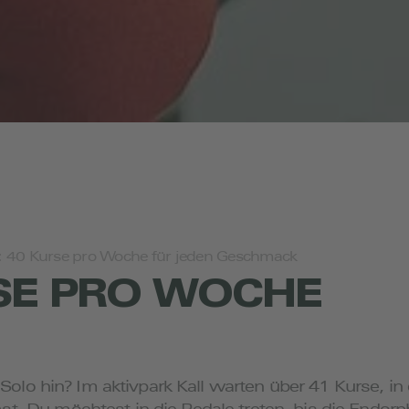
l: 40 Kurse pro Woche für jeden Geschmack
SE PRO WOCHE
in Solo hin? Im aktivpark Kall warten über 41 Kurse,
t. Du möchtest in die Pedale treten, bis die Endor