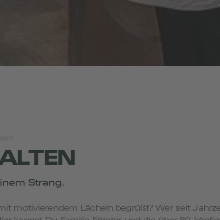
Team
ALTEN
einem Strang.
 mit motivierendem Lächeln begrüßt? Wer seit Jahrze
er kannst Du Familie Förster und die über 80-köpfig