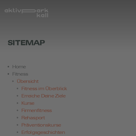
SITEMAP
Home
Fitness
Übersicht
Fitness im Überblick
Erreiche Deine Ziele
Kurse
Firmenfitness
Rehasport
Präventionskurse
Erfolgsgeschichten