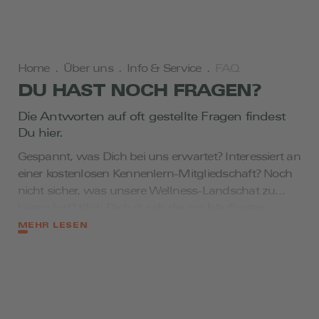
Home
.
Über uns
.
Info & Service
.
FAQ
DU HAST NOCH FRAGEN?
Die Antworten auf oft gestellte Fragen findest
Du hier.
Gespannt, was Dich bei uns erwartet? Interessiert an
einer kostenlosen Kennenlern-Mitgliedschaft? Noch
nicht sicher, was unsere Wellness-Landschat zu
bieten hat? Klick Dich durch die am häufigsten
gestellten Fragen oder
kontaktiere uns direkt
, wenn
MEHR LESEN
Weitere FAQs zu unseren Bereichen findest Du auch
Du noch etwas wissen möchtest.
hier:
Fitness
,
Tennis
,
Wellness
,
JoSi's Restaurant
,
aktivi jump & fun
.