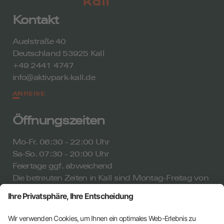
Kontakt
Auelstraße 40
Deutschland 53925 Kall
+49 2441 4747
info@aktivpark-kall.de
ANREISE
Öffnungszeiten
Mo-Fr. 06:30 - 22:00 Uhr
Sa-So. 07:30 - 20:00 Uhr
Feiertage ggf. abweichend
Die betreuten Zeiten in Kall sind Montag-Freitag von
08:00-21:00 Uhr und Samstag-Sonntag von 09:00-
15:00 Uhr.
ALLE ÖFFNUNGSZEITEN