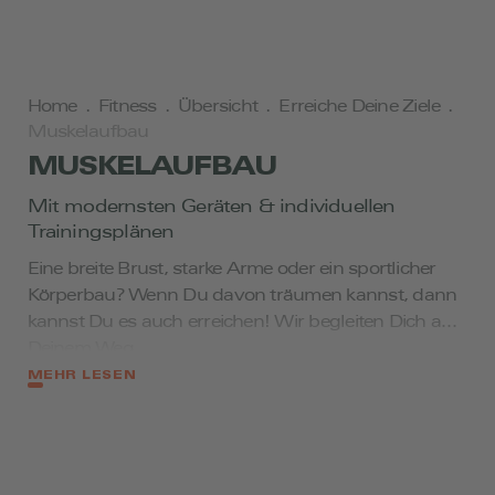
Home
.
Fitness
.
Übersicht
.
Erreiche Deine Ziele
.
Muskelaufbau
MUSKELAUFBAU
Mit modernsten Geräten & individuellen
Trainingsplänen
Eine breite Brust, starke Arme oder ein sportlicher
Körperbau? Wenn Du davon träumen kannst, dann
kannst Du es auch erreichen! Wir begleiten Dich auf
Deinem Weg.
Ob Frau oder Mann, unser Körper braucht
MEHR LESEN
Widerstand, um stark und gesund zu bleiben. Eine
kräftige Muskulatur kann sogar einem
Bandscheibenvorfall vorbeugen, und das bis ins
hohe Alter. Du möchtest Dein Körperfett reduzieren?