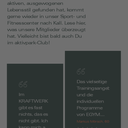
aktiven, ausgewogenen
Lebensstil gefunden hat, kommt
gerne wieder in unser Sport- und
Fitnesscenter nach Kall. Lese hier,
was unsere Mitglieder überzeugt
hat. Vielleicht bist bald auch Du
im aktivpark-Club!
Das vielseitige
Trainingsangebot
Im
und die
KRAFTWERK
individuellen
gibt es fast
Programme
nichts, das es
von EGYM
nicht gibt. Ich
haben mir ein
Markus Mörsch, 60
kann mich an
besseres