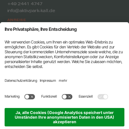
+49 2441 4747
info@aktivpark-kall.de
ANREISE
Öffnungszeiten
Mo-Fr. 06:30 - 22:00 Uhr
Sa-So. 07:30 - 20:00 Uhr
Feiertage ggf. abweichend
Die betreuten Zeiten in Kall sind Montag-Freitag von
08:00-21:00 Uhr und Samstag-Sonntag von 09:00-
15:00 Uhr.
ALLE ÖFFNUNGSZEITEN