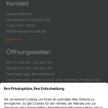
Kontakt
Auelstraße 40
Deutschland 53925 Kall
+49 2441 4747
info@aktivpark-kall.de
ANREISE
Öffnungszeiten
Mo-Fr. 06:30 - 22:00 Uhr
Sa-So. 07:30 - 20:00 Uhr
Feiertage ggf. abweichend
Die betreuten Zeiten in Kall sind Montag-Freitag von
08:00-21:00 Uhr und Samstag-Sonntag von 09:00-
15:00 Uhr.
ALLE ÖFFNUNGSZEITEN